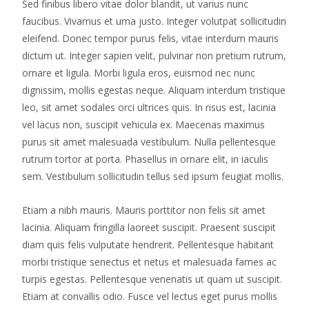
Sed finibus libero vitae dolor blandit, ut varius nunc
faucibus. Vivamus et urna justo. Integer volutpat sollicitudin
eleifend. Donec tempor purus felis, vitae interdum mauris
dictum ut. Integer sapien velit, pulvinar non pretium rutrum,
ornare et ligula. Morbi ligula eros, euismod nec nunc
dignissim, mollis egestas neque. Aliquam interdum tristique
leo, sit amet sodales orci ultrices quis. In risus est, lacinia
vel lacus non, suscipit vehicula ex. Maecenas maximus
purus sit amet malesuada vestibulum. Nulla pellentesque
rutrum tortor at porta. Phasellus in ornare elit, in iaculis
sem. Vestibulum sollicitudin tellus sed ipsum feugiat mollis.
Etiam a nibh mauris. Mauris porttitor non felis sit amet
lacinia. Aliquam fringilla laoreet suscipit. Praesent suscipit
diam quis felis vulputate hendrerit. Pellentesque habitant
morbi tristique senectus et netus et malesuada fames ac
turpis egestas. Pellentesque venenatis ut quam ut suscipit.
Etiam at convallis odio. Fusce vel lectus eget purus mollis