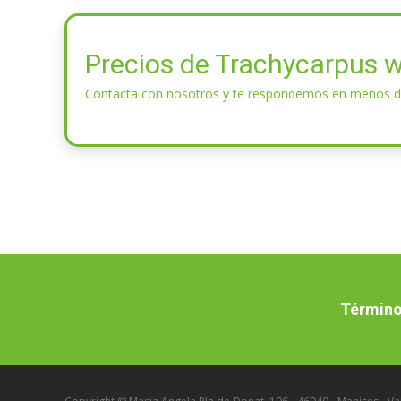
Precios de Trachycarpus 
Contacta con nosotros y te respondemos en menos d
Término