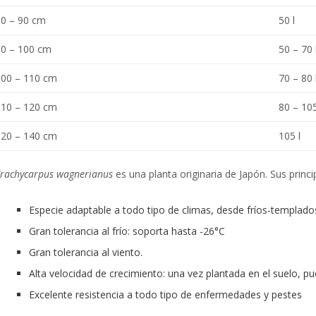
80 – 90 cm
50 l
90 – 100 cm
50 – 70 
100 – 110 cm
70 – 80 
110 – 120 cm
80 – 105
120 – 140 cm
105 l
rachycarpus wagnerianus
es una planta originaria de Japón. Sus princi
Especie adaptable a todo tipo de climas, desde fríos-templado
Gran tolerancia al frío: soporta hasta -26°C
Gran tolerancia al viento.
Alta velocidad de crecimiento: una vez plantada en el suelo, 
Excelente resistencia a todo tipo de enfermedades y pestes