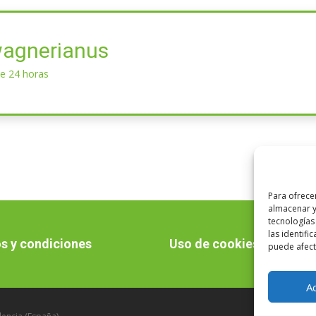
wagnerianus
e 24 horas
Para ofrece
almacenar y
tecnologías
las identifi
s y condiciones
Uso de cookies
puede afecta
A