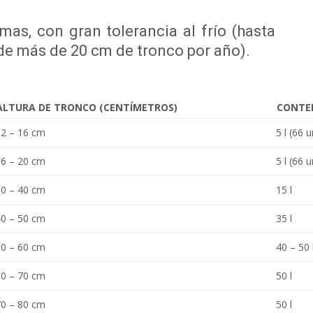
mas, con gran tolerancia al frío (hasta
 de más de 20 cm de tronco por año).
ALTURA DE TRONCO (CENTÍMETROS)
CONTEN
12 – 16 cm
5 l (66 
16 – 20 cm
5 l (66 
30 – 40 cm
15 l
40 – 50 cm
35 l
50 – 60 cm
40 – 50 
60 – 70 cm
50 l
70 – 80 cm
50 l