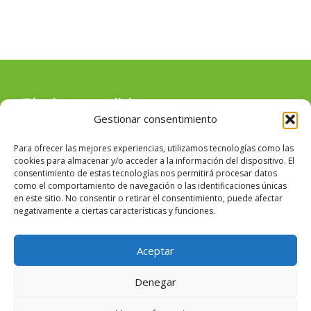
Términos y condiciones
Gestionar consentimiento
Para ofrecer las mejores experiencias, utilizamos tecnologías como las
Uso de cookies
cookies para almacenar y/o acceder a la información del dispositivo. El
consentimiento de estas tecnologías nos permitirá procesar datos
como el comportamiento de navegación o las identificaciones únicas
en este sitio. No consentir o retirar el consentimiento, puede afectar
negativamente a ciertas características y funciones.
Aviso legal
Aceptar
Denegar
Copyright © Masia Angela Pla de Donat, 106 - 46940 - Manises -
Valencia (España)