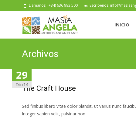
Llámanos: (+34) 636 993 500
Escríbenos: info@masiaan
Saltar
al
INICIO
contenido
Archivos
31
29
29
29
Dic/14
Dic/14
Dic/14
Dic/14
The Craft House
Sed finibus libero vitae dolor blandit, ut varius nunc fauci
Integer sapien velit, pulvinar non
Leer más…