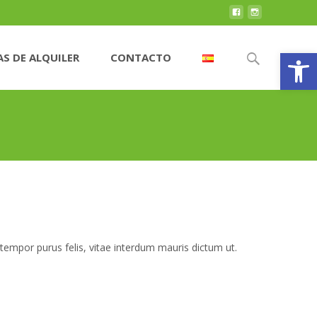
Abrir
Buscar
S DE ALQUILER
CONTACTO
por:
c tempor purus felis, vitae interdum mauris dictum ut.