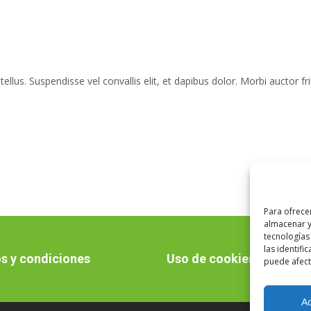
lus. Suspendisse vel convallis elit, et dapibus dolor. Morbi auctor fr
Para ofrece
almacenar y
tecnologías
las identifi
s y condiciones
Uso de cookies
puede afecta
A